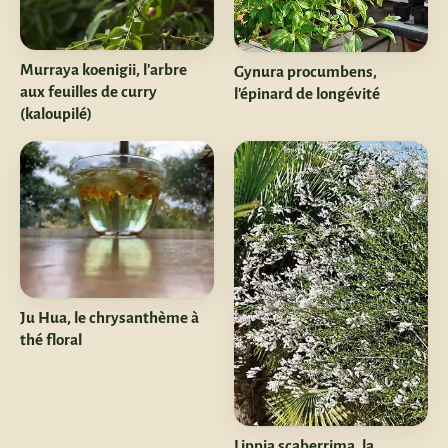
Murraya koenigii, l'arbre
Gynura procumbens,
aux feuilles de curry
l'épinard de longévité
(kaloupilé)
Ju Hua, le chrysanthème à
thé floral
Lippia scaberrima, la