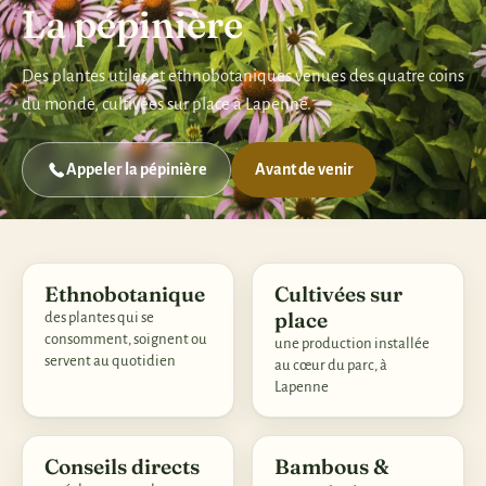
La pépinière
Des plantes utiles et ethnobotaniques venues des quatre coins
du monde, cultivées sur place à Lapenne.
Appeler la pépinière
Avant de venir
Ethnobotanique
Cultivées sur
place
des plantes qui se
consomment, soignent ou
une production installée
servent au quotidien
au cœur du parc, à
Lapenne
Conseils directs
Bambous &