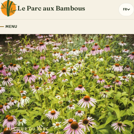
Le Parc aux Bambous
FR
Chois
MENU
AU CŒUR DU PARC